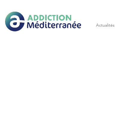
Addiction méditerranée
Actualités
Les
Annuaire
produits
régional
Guides
Publication
de
et
référence
Recherches