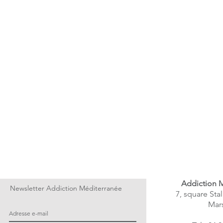
Les
liens
utiles
Addiction 
Newsletter Addiction Méditerranée
7, square Sta
Mars